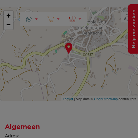
Help me zoeken
+
−
Leaflet
| Map data ©
OpenStreetMap
contributors
Algemeen
Adres: