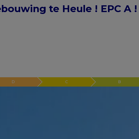
ebouwing te Heule ! EPC A !
D
C
B