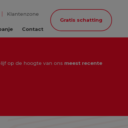
Klantenzone
Gratis schatting
panje
Contact
lijf op de hoogte van ons
meest recente