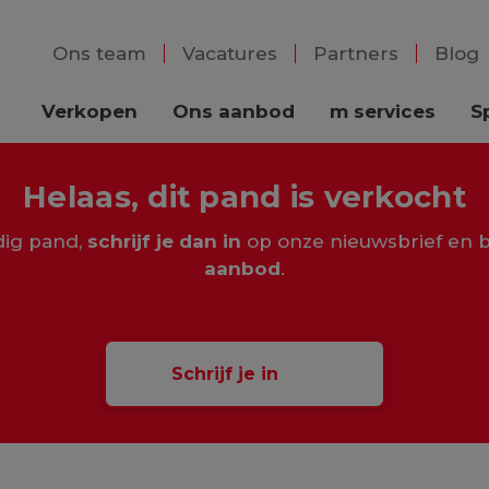
Ons team
Vacatures
Partners
Blog
Verkopen
Ons aanbod
m services
S
Helaas, dit pand is verkocht
rdig pand,
schrijf je dan in
op onze nieuwsbrief en b
aanbod
.
Schrijf je in