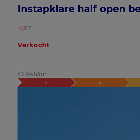
Instapklare half open b
27
Verkocht
50 Kwh/m²
F
E