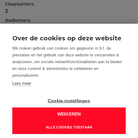
Slaapkamers:
2
Badkamers:
2
WC:
Over de cookies op deze website
Ja
We maken gebruik van cookies om gegevens m.b.t. de
Woonkamer:
prestaties en het gebruik van deze website te verzamelen &
Ja
analyseren, om sociale netwerkfunctionaliteiten aan te bieden
en onze content & advertenties te verbeteren en
Keuken:
personaliseren.
Ja
, Open keuken, Ingericht met toestellen
Lees meer
Kelder:
Ja
Cookie-instellingen
Terras:
74 m²
WEIGEREN
Tuin:
Ja
ALLE COOKIES TOESTAAN
Parking: