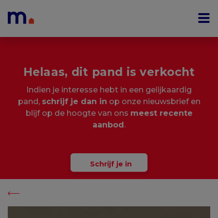
Menu overslaan en naar de inhoud gaan
Helaas, dit pand is verkocht
Indien je interesse hebt in een gelijkaardig
pand,
schrijf je dan in
op onze nieuwsbrief en
blijf op de hoogte van ons
meest recente
aanbod
.
Schrijf je in