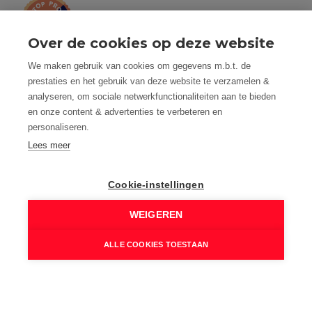
9
,4
Over de cookies op deze website
by
We maken gebruik van cookies om gegevens m.b.t. de
prestaties en het gebruik van deze website te verzamelen &
analyseren, om sociale netwerkfunctionaliteiten aan te bieden
en onze content & advertenties te verbeteren en
personaliseren.
Tel: 056 190 100 - Mail: info@mvastgoed.be
Lees meer
Mindset Real Estate bv - BTW: BE0634994563 -
Nacecode 68.100 - Maatschap. Zetel: Heuleplaats 16, 8501
Heule (Kortrijk)
Cookie-instellingen
Toezichthoudende autoriteit: Beroepsinstituut van
Vastgoedmakelaars, Luxemburgstraat 16 B te 1000
WEIGEREN
Brussel
Vastgoedmakelaar-bemiddelaar - BIV nummer: 508.125 -
ALLE COOKIES TOESTAAN
Land van toekenning is België
BIV Polisnummer 730.390.160 AXA Belgium
M Vastgoed is onderworpen aan de deontologische code
van het BIV: www.biv.be/plichtenleer
© 2026 M VASTGOED - HEULE |
Developed by Zabun
|