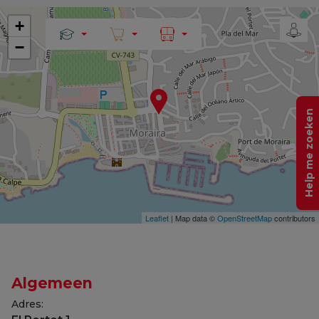
+
−
Help me zoeken
Leaflet
| Map data ©
OpenStreetMap
contributors
Algemeen
Adres: