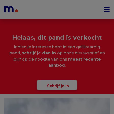
Menu overslaan en naar de inhoud gaan
Helaas, dit pand is verkocht
Indien je interesse hebt in een gelijkaardig
pand,
schrijf je dan in
op onze nieuwsbrief en
blijf op de hoogte van ons
meest recente
aanbod
.
Schrijf je in