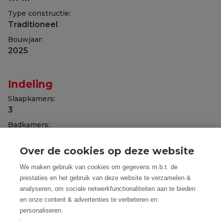
Type constructie:
Traditioneel
Bouwjaar:
2025
Indeling
Slaapkamers:
3
Badkamers:
3
Over de cookies op deze website
WC:
Ja
We maken gebruik van cookies om gegevens m.b.t. de
Woonkamer:
prestaties en het gebruik van deze website te verzamelen &
Ja
analyseren, om sociale netwerkfunctionaliteiten aan te bieden
en onze content & advertenties te verbeteren en
Keuken:
personaliseren.
Ja