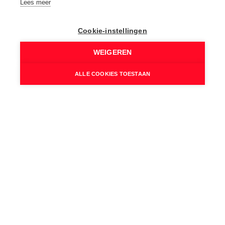
Lees meer
Terras:
Ja
Cookie-instellingen
Tuin:
Ja
WEIGEREN
Parking:
1
ALLE COOKIES TOESTAAN
Parking Types:
Privé
Comfort
Airco:
Ja
Zwembad:
Ja