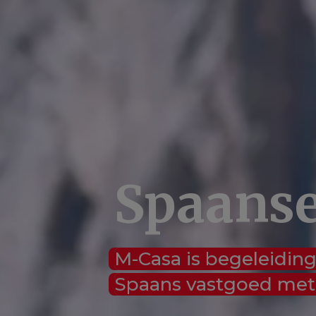
Spaans
M-Casa is begeleidin
Spaans vastgoed met 