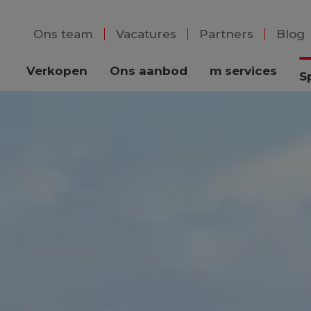
Ons team
Vacatures
Partners
Blog
Verkopen
Ons aanbod
m services
S