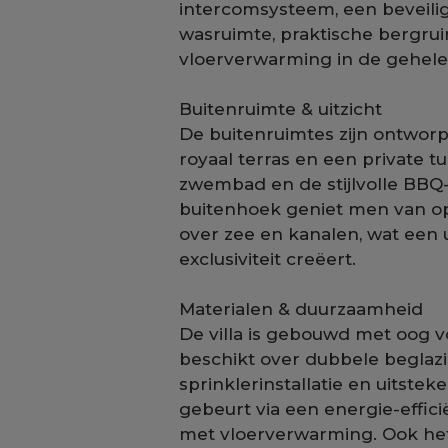
intercomsysteem, een beveilig
wasruimte, praktische bergru
vloerverwarming in de gehele
Buitenruimte & uitzicht
De buitenruimtes zijn ontwor
royaal terras en een private
zwembad en de stijlvolle BBQ-z
buitenhoek geniet men van o
over zee en kanalen, wat een u
exclusiviteit creëert.
Materialen & duurzaamheid
De villa is gebouwd met oog v
beschikt over dubbele beglaz
sprinklerinstallatie en uitste
gebeurt via een energie-effi
met vloerverwarming. Ook he