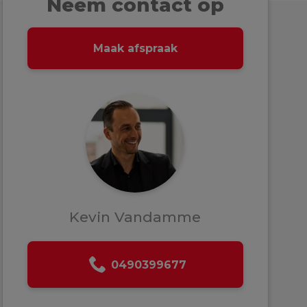
Neem contact op
Maak afspraak
Kevin Vandamme
0490399677