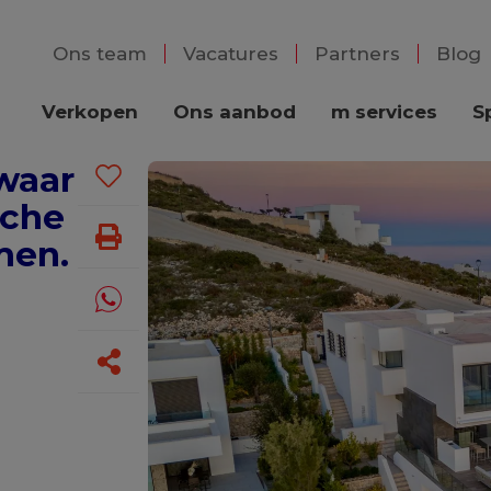
Ons team
Vacatures
Partners
Blog
Verkopen
Ons aanbod
m services
S
 waar
sche
men.