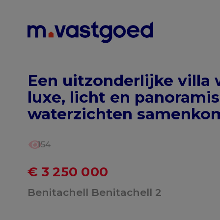
Menu overslaan en naar de inhoud gaan
Een uitzonderlijke villa
luxe, licht en panorami
waterzichten samenko
154
€ 3 250 000
Benitachell Benitachell 2