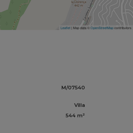
Leaflet
| Map data ©
OpenStreetMap
contributors
M/07540
Villa
544 m²