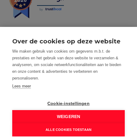
by
Over de cookies op deze website
Tel: 056 190 100 - Mail: info@mvastgoed.be
We maken gebruik van cookies om gegevens m.b.t. de
Mindset Real Estate bv - BTW: BE0634994563 -
prestaties en het gebruik van deze website te verzamelen &
Nacecode 68.100 - Maatschap. Zetel: Heuleplaats 16, 8501
analyseren, om sociale netwerkfunctionaliteiten aan te bieden
Heule (Kortrijk)
en onze content & advertenties te verbeteren en
Toezichthoudende autoriteit: Beroepsinstituut van
personaliseren.
Vastgoedmakelaars, Luxemburgstraat 16 B te 1000
Brussel
Lees meer
Vastgoedmakelaar-bemiddelaar - BIV nummer: 508.125 -
Land van toekenning is België
Cookie-instellingen
BIV Polisnummer 730.390.160 AXA Belgium
M Vastgoed is onderworpen aan de deontologische code
WEIGEREN
van het BIV: www.biv.be/plichtenleer
© 2026 M VASTGOED - HEULE |
Developed by Zabun
|
ALLE COOKIES TOESTAAN
Disclaimer
|
Privacy policy
|
Cookie policy