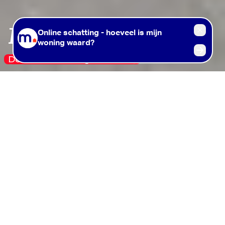
Meet the m-team.
De m van machtige mensen.