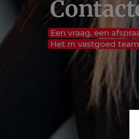
Contact
Een vraag, een afspra
Het m vastgoed team h