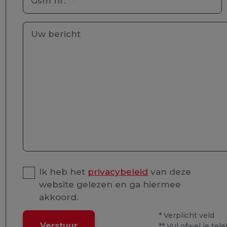
Gsm nr. **
Uw bericht
Ik heb het
privacybeleid
van deze
website gelezen en ga hiermee
akkoord.
*
Verplicht veld
Verstuur
**
Vul ofwel je te