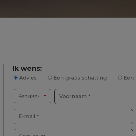
Ik wens:
Advies
Een gratis schatting
Een 
Aanspreking *
Voornaam *
E-mail *