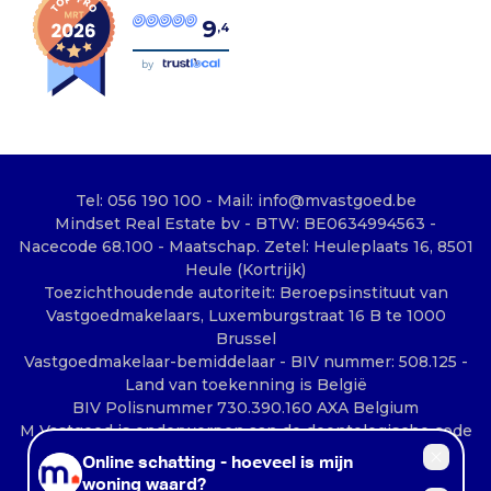
9
,4
by
Tel: 056 190 100 - Mail: info@mvastgoed.be
Mindset Real Estate bv - BTW: BE0634994563 -
Nacecode 68.100 - Maatschap. Zetel: Heuleplaats 16, 8501
Heule (Kortrijk)
Toezichthoudende autoriteit: Beroepsinstituut van
Vastgoedmakelaars, Luxemburgstraat 16 B te 1000
Brussel
Vastgoedmakelaar-bemiddelaar - BIV nummer: 508.125 -
Land van toekenning is België
BIV Polisnummer 730.390.160 AXA Belgium
M Vastgoed is onderworpen aan de deontologische code
van het BIV: www.biv.be/plichtenleer
© 2026 M VASTGOED - HEULE |
Developed by Zabun
|