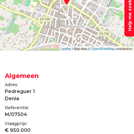
Help me zoeken
Leaflet
| Map data ©
OpenStreetMap
contributors
Algemeen
Adres:
Pedreguer 1
Denia
Referentie:
M/07504
Vraagprijs:
€ 950.000