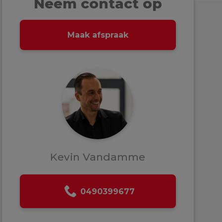
Neem contact op
Maak afspraak
Kevin Vandamme
0490399677