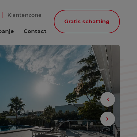
Klantenzone
Gratis schatting
panje
Contact
Previous
Next