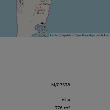
Leaflet
| Map data ©
OpenStreetMap
contributors
M/07538
Villa
376 m²