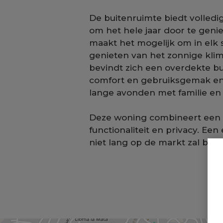
De buitenruimte biedt volledig
om het hele jaar door te ge
maakt het mogelijk om in elk 
genieten van het zonnige kli
bevindt zich een overdekte bu
comfort en gebruiksgemak en i
lange avonden met familie en
Deze woning combineert een ru
functionaliteit en privacy. Ee
niet lang op de markt zal blijv