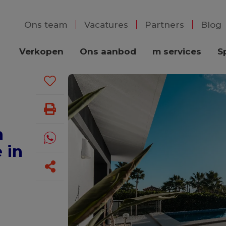
Ons team
Vacatures
Partners
Blog
Verkopen
Ons aanbod
m services
S
a
n
 in