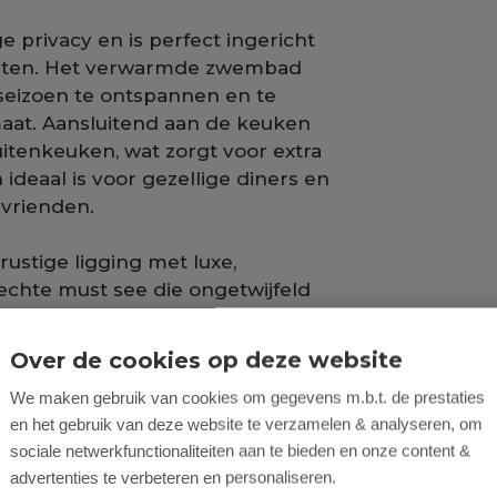
e privacy en is perfect ingericht
nieten. Het verwarmde zwembad
seizoen te ontspannen en te
maat. Aansluitend aan de keuken
itenkeuken, wat zorgt voor extra
deaal is voor gezellige diners en
 vrienden.
stige ligging met luxe,
n echte must see die ongetwijfeld
en.
Over de cookies op deze website
We maken gebruik van cookies om gegevens m.b.t. de prestaties
en het gebruik van deze website te verzamelen & analyseren, om
sociale netwerkfunctionaliteiten aan te bieden en onze content &
advertenties te verbeteren en personaliseren.