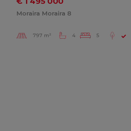
€ 1 495 000
Moraira Moraira 8
797 m²
4
5