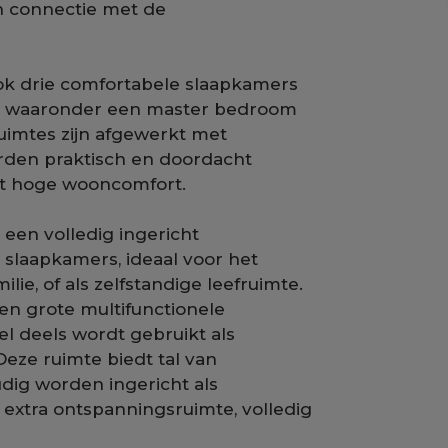
n connectie met de
ook drie comfortabele slaapkamers
 waaronder een master bedroom
uimtes zijn afgewerkt met
erden praktisch en doordacht
het hoge wooncomfort.
een volledig ingericht
laapkamers, ideaal voor het
ie, of als zelfstandige leefruimte.
een grote multifunctionele
l deels wordt gebruikt als
Deze ruimte biedt tal van
ig worden ingericht als
extra ontspanningsruimte, volledig