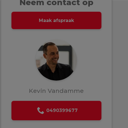
Neem contact op
Maak afspraak
Kevin Vandamme
0490399677