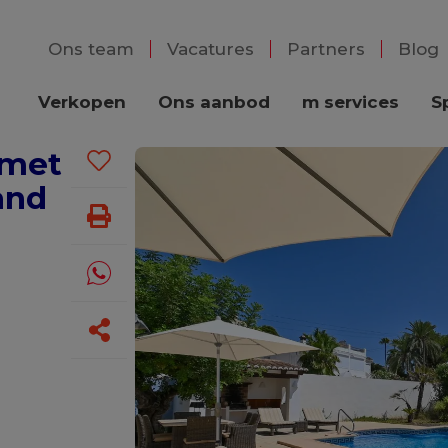
Ons team
Vacatures
Partners
Blog
Verkopen
Ons aanbod
m services
S
 met
and