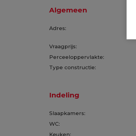
Algemeen
Adres:
Vraagprijs:
Perceeloppervlakte:
Type constructie:
Indeling
Slaapkamers:
WC:
Keuken: