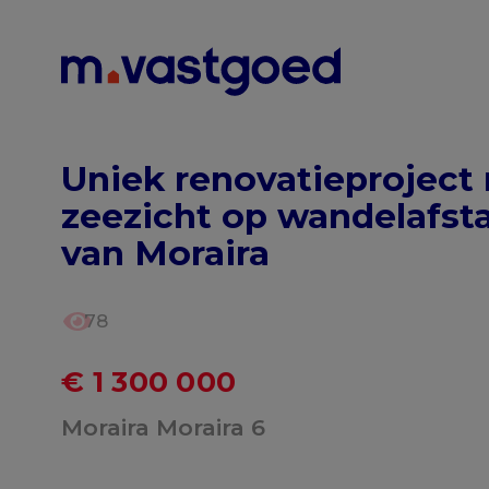
Menu overslaan en naar de inhoud gaan
Uniek renovatieproject
zeezicht op wandelafst
van Moraira
78
€ 1 300 000
Moraira Moraira 6