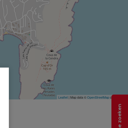
Leaflet
| Map data ©
OpenStreetMap
contributors
Help me zoeken