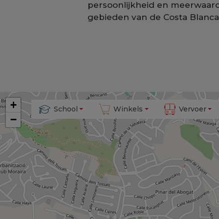
persoonlijkheid en meerwaard
gebieden van de Costa Blanca
+
School
School
Winkels
Winkels
Vervoer
Vervoer
−