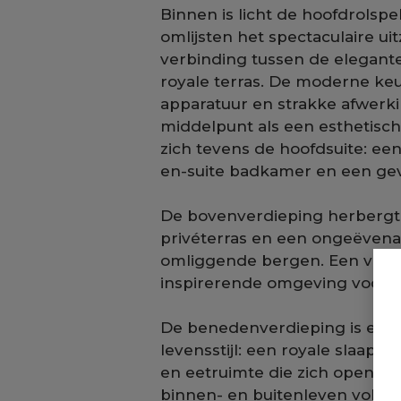
Binnen is licht de hoofdrolsp
omlijsten het spectaculaire ui
verbinding tussen de elegant
royale terras. De moderne ke
apparatuur en strakke afwerki
middelpunt als een esthetisch
zich tevens de hoofdsuite: ee
en-suite badkamer en een gevo
De bovenverdieping herberg
privéterras en een ongeëvenaar
omliggende bergen. Een verfi
inspirerende omgeving voor wer
De benedenverdieping is een
levensstijl: een royale slaapk
en eetruimte die zich opent n
binnen- en buitenleven volle