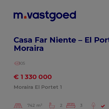
Menu overslaan en naar de inhoud gaan
Casa Far Niente – El Por
Moraira
105
€ 1 330 000
Moraira El Portet 1
742 m²
2
3