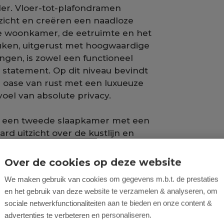
eler. Vloer-tot-plafondramen
tzicht en creëren een naadloze
e woonkamer, de eetruimte en het
uken, uitgerust met hoogwaardige
ngen, is zowel een functioneel
 statement. Op dit niveau bevindt
n oase van rust met een luxueuze
el van absolute privacy.
t een tweede slaapkamer met een
d uitzicht over de kustlijn en
jnde kantoorruimte biedt een
k of creativiteit.
Over de cookies op deze website
We maken gebruik van cookies om gegevens m.b.t. de prestaties
 meesterwerk van mediterrane
en het gebruik van deze website te verzamelen & analyseren, om
amer met en-suite, een extra keuken
sociale netwerkfunctionaliteiten aan te bieden en onze content &
aar het buitenterras. Hier komen
advertenties te verbeteren en personaliseren.
dig samen.