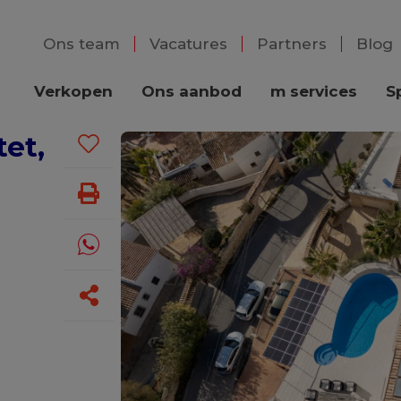
Ons team
Vacatures
Partners
Blog
Verkopen
Ons aanbod
m services
S
tet,