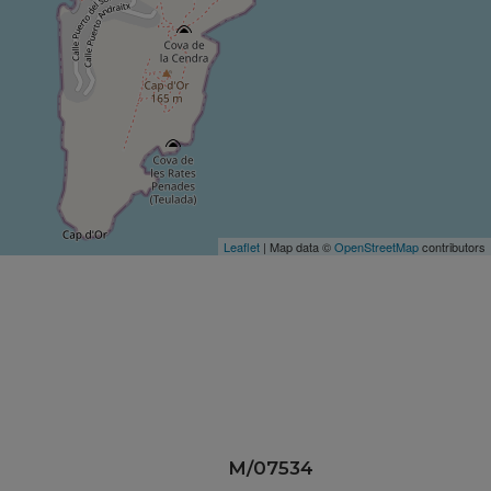
Leaflet
| Map data ©
OpenStreetMap
contributors
M/07534