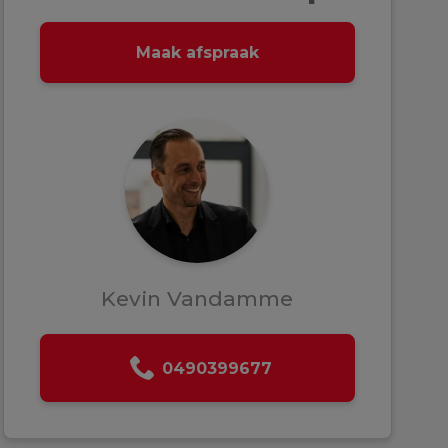
Maak afspraak
Kevin Vandamme
0490399677