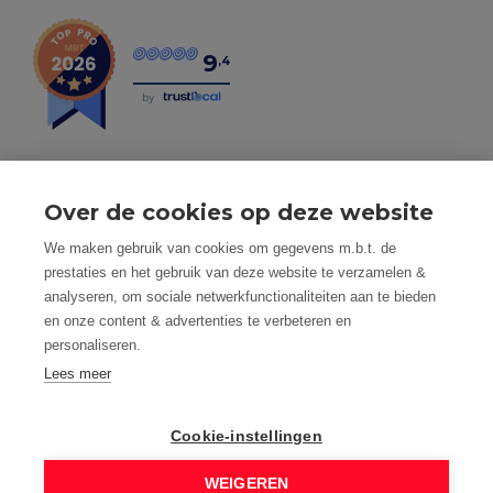
9
,4
by
Over de cookies op deze website
Tel: 056 190 100 - Mail: info@mvastgoed.be
We maken gebruik van cookies om gegevens m.b.t. de
Mindset Real Estate bv - BTW: BE0634994563 -
prestaties en het gebruik van deze website te verzamelen &
Nacecode 68.100 - Maatschap. Zetel: Heuleplaats 16, 8501
analyseren, om sociale netwerkfunctionaliteiten aan te bieden
Heule (Kortrijk)
en onze content & advertenties te verbeteren en
Toezichthoudende autoriteit: Beroepsinstituut van
personaliseren.
Vastgoedmakelaars, Luxemburgstraat 16 B te 1000
Brussel
Lees meer
Vastgoedmakelaar-bemiddelaar - BIV nummer: 508.125 -
Land van toekenning is België
Cookie-instellingen
BIV Polisnummer 730.390.160 AXA Belgium
M Vastgoed is onderworpen aan de deontologische code
WEIGEREN
van het BIV: www.biv.be/plichtenleer