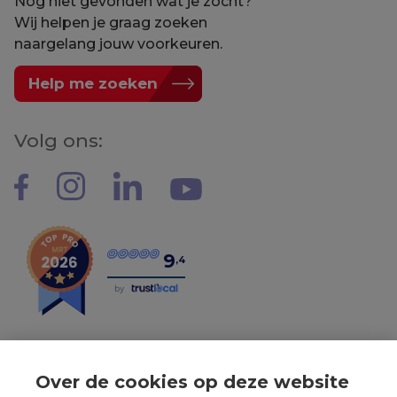
Nog niet gevonden wat je zocht?
Wij helpen je graag zoeken
naargelang jouw voorkeuren.
Help me zoeken
Volg ons:
9
,4
by
Over de cookies op deze website