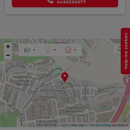
0490399677
Help me zoeken
+
−
Leaflet
| Map data ©
OpenStreetMap
contributors