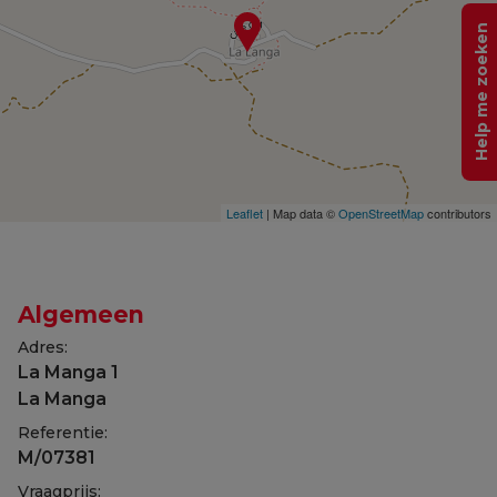
Help me zoeken
Leaflet
| Map data ©
OpenStreetMap
contributors
Algemeen
Adres:
La Manga 1
La Manga
Referentie:
M/07381
Vraagprijs: