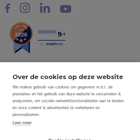
9
,4
by
Over de cookies op deze website
Tel: 056 190 100 - Mail: info@mvastgoed.be
We maken gebruik van cookies om gegevens m.b.t. de
Mindset Real Estate bv - BTW: BE0634994563 -
prestaties en het gebruik van deze website te verzamelen &
Nacecode 68.100 - Maatschap. Zetel: Heuleplaats 16, 8501
analyseren, om sociale netwerkfunctionaliteiten aan te bieden
Heule (Kortrijk)
en onze content & advertenties te verbeteren en
Toezichthoudende autoriteit: Beroepsinstituut van
personaliseren.
Vastgoedmakelaars, Luxemburgstraat 16 B te 1000
Brussel
Lees meer
Vastgoedmakelaar-bemiddelaar - BIV nummer: 508.125 -
Land van toekenning is België