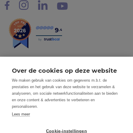
9
,4
by
Over de cookies op deze website
Tel: 056 190 100 - Mail: info@mvastgoed.be
We maken gebruik van cookies om gegevens m.b.t. de
Mindset Real Estate bv - BTW: BE0634994563 -
prestaties en het gebruik van deze website te verzamelen &
Nacecode 68.100 - Maatschap. Zetel: Heuleplaats 16, 8501
analyseren, om sociale netwerkfunctionaliteiten aan te bieden
Heule (Kortrijk)
en onze content & advertenties te verbeteren en
Toezichthoudende autoriteit: Beroepsinstituut van
personaliseren.
Vastgoedmakelaars, Luxemburgstraat 16 B te 1000
Brussel
Lees meer
Vastgoedmakelaar-bemiddelaar - BIV nummer: 508.125 -
Land van toekenning is België
Cookie-instellingen
BIV Polisnummer 730.390.160 AXA Belgium