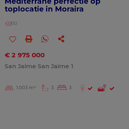
Mediterrane perfectie op
toplocatie in Moraira
110
€ 2 975 000
San Jaime San Jaime 1
1.003 m²
3
3