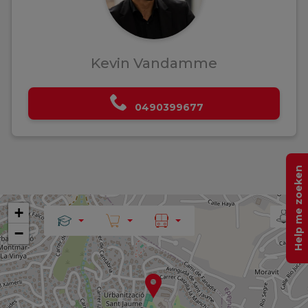
Kevin Vandamme
0490399677
Help me zoeken
+
−