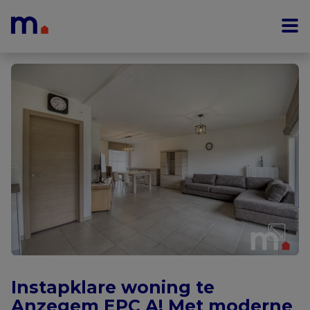
Menu overslaan en naar de inhoud gaan
Instapklare woning te
Anzegem EPC A! Met moderne