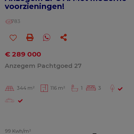
voorzieningen!
783
€ 289 000
Anzegem Pachtgoed 27
344 m²
116 m²
1
3
99 Kwh/m²