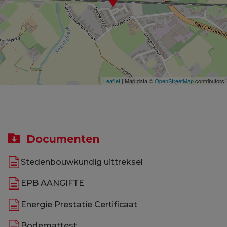
Leaflet
| Map data ©
OpenStreetMap
contributors
Documenten
Stedenbouwkundig uittreksel
EPB AANGIFTE
Energie Prestatie Certificaat
Bodemattest