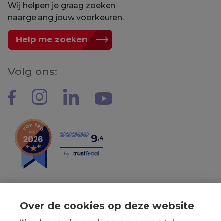
Wij helpen je graag zoeken
naargelang jouw voorkeuren.
Help me zoeken
Volg ons:
9
,4
by
Over de cookies op deze website
Tel: 056 190 100 - Mail: info@mvastgoed.be