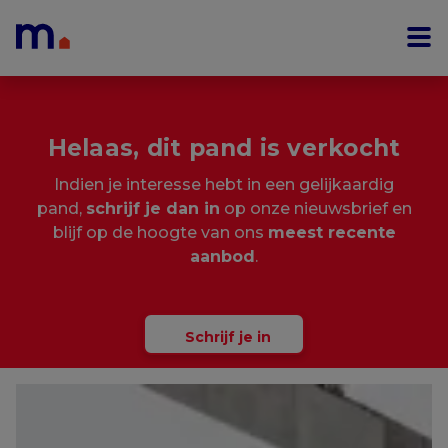
Menu overslaan en naar de inhoud gaan
Helaas, dit pand is verkocht
Indien je interesse hebt in een gelijkaardig
pand,
schrijf je dan in
op onze nieuwsbrief en
blijf op de hoogte van ons
meest recente
aanbod
.
Schrijf je in