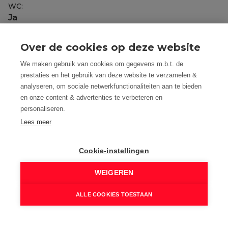
WC:
Ja
Woonkamer:
Ja
Over de cookies op deze website
Terras:
We maken gebruik van cookies om gegevens m.b.t. de
Ja
prestaties en het gebruik van deze website te verzamelen &
analyseren, om sociale netwerkfunctionaliteiten aan te bieden
Tuin:
en onze content & advertenties te verbeteren en
Ja
personaliseren.
Lees meer
Comfort
Airco:
Cookie-instellingen
Ja
WEIGEREN
Lift:
Ja
ALLE COOKIES TOESTAAN
Internet:
Ja