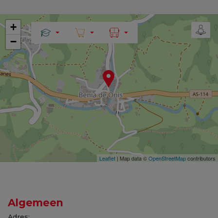
+
−
Leaflet
| Map data ©
OpenStreetMap
contributors
Algemeen
Adres: