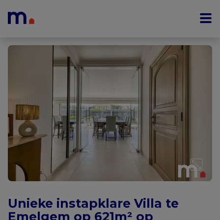
Menu overslaan en naar de inhoud gaan
Unieke instapklare Villa te
Emelgem op 621m² op