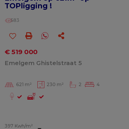
TOPligging !
583
€ 519 000
Emelgem Ghistelstraat 5
621 m²
230 m²
2
4
397 Kwh/m²