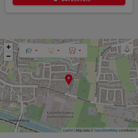
+
−
Leaflet
| Map data ©
OpenStreetMap
contributors