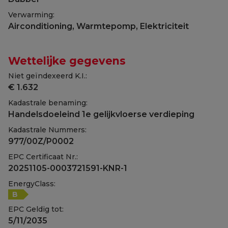
Verwarming:
Airconditioning, Warmtepomp, Elektriciteit
Wettelijke gegevens
Niet geïndexeerd K.I.:
€ 1.632
Kadastrale benaming:
Handelsdoeleind 1e gelijkvloerse verdieping
Kadastrale Nummers:
977/00Z/P0002
EPC Certificaat Nr.:
20251105-0003721591-KNR-1
EnergyClass:
B
EPC Geldig tot:
5/11/2035