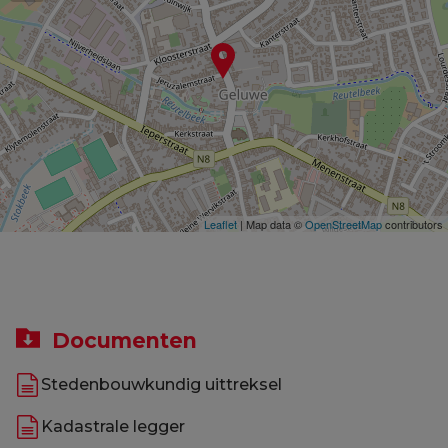
Leaflet
| Map data ©
OpenStreetMap
contributors
Documenten
Stedenbouwkundig uittreksel
Kadastrale legger