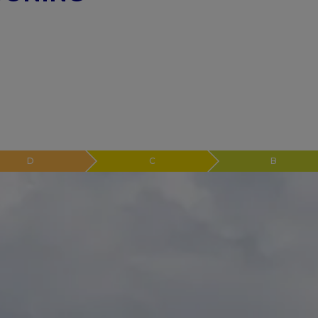
D
C
B