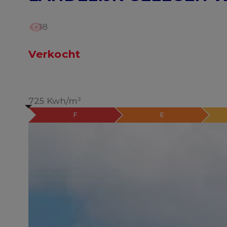
18
Verkocht
725 Kwh/m²
F
E