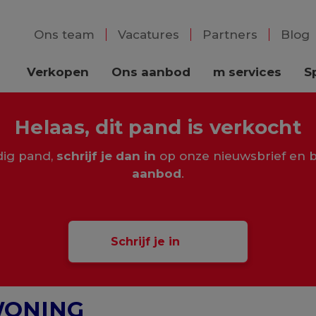
Ons team
Vacatures
Partners
Blog
Verkopen
Ons aanbod
m services
S
Helaas, dit pand is verkocht
rdig pand,
schrijf je dan in
op onze nieuwsbrief en b
aanbod
.
Schrijf je in
WONING