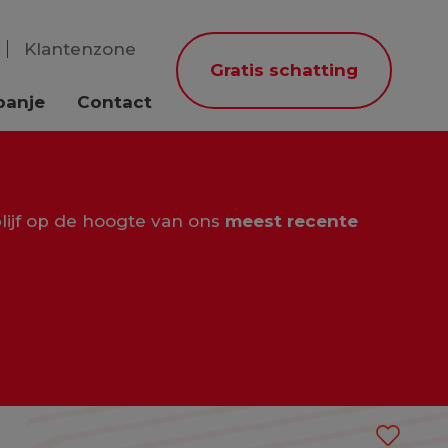
Klantenzone
Gratis schatting
panje
Contact
lijf op de hoogte van ons
meest recente