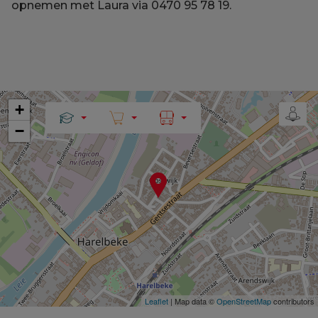
opnemen met Laura via 0470 95 78 19.
+
−
Leaflet
| Map data ©
OpenStreetMap
contributors