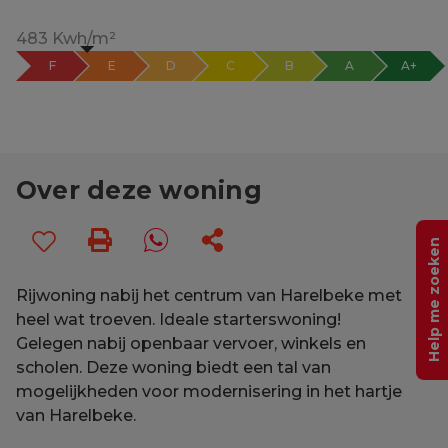
483 Kwh/m²
F
E
D
C
B
A
A+
Over deze woning
Help me zoeken
Rijwoning nabij het centrum van Harelbeke met
heel wat troeven. Ideale starterswoning!
Gelegen nabij openbaar vervoer, winkels en
scholen. Deze woning biedt een tal van
mogelijkheden voor modernisering in het hartje
van Harelbeke.