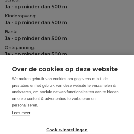
School:
Ja - op minder dan 500 m
Kinderopvang:
Ja - op minder dan 500 m
Bank:
Ja - op minder dan 500 m
Ontspanning:
Ja - op minder dan 500 m
Restaurant:
Over de cookies op deze website
Ja - op minder dan 500 m
We maken gebruik van cookies om gegevens m.b.t. de
Fundering:
prestaties en het gebruik van deze website te verzamelen &
In volle grond
analyseren, om sociale netwerkfunctionaliteiten aan te bieden
Beglazing:
en onze content & advertenties te verbeteren en
Dubbel
personaliseren.
Elektriciteit:
Lees meer
conform
Verwarming:
Cookie-instellingen
Aardgas