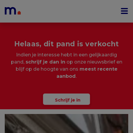
Menu overslaan en naar de inhoud gaan
Helaas, dit pand is verkocht
Indien je interesse hebt in een gelijkaardig
pand,
schrijf je dan in
op onze nieuwsbrief en
blijf op de hoogte van ons
meest recente
aanbod
.
Schrijf je in