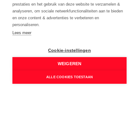
Ja - op minder dan 500 m
prestaties en het gebruik van deze website te verzamelen &
Gevel:
analyseren, om sociale netwerkfunctionaliteiten aan te bieden
Baksteen
en onze content & advertenties te verbeteren en
personaliseren.
Fundering:
Lees meer
In volle grond
Beglazing:
Dubbel
Cookie-instellingen
WEIGEREN
Wettelijke gegevens
ALLE COOKIES TOESTAAN
Niet geïndexeerd K.I.:
€ 555
Kadastrale benaming:
Huis
Kadastrale Nummers:
A1266/00S8/P0000
Kadastrale Oppervlakte:
201 m²