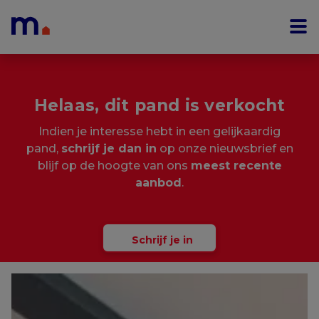
Menu overslaan en naar de inhoud gaan
Helaas, dit pand is verkocht
Indien je interesse hebt in een gelijkaardig
pand,
schrijf je dan in
op onze nieuwsbrief en
blijf op de hoogte van ons
meest recente
aanbod
.
Schrijf je in