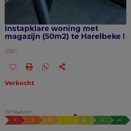
Instapklare woning met
magazijn (50m2) te Harelbeke !
20
Verkocht
197 Kwh/m²
F
E
D
C
B
A
A+