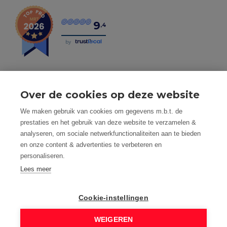
9
,4
by
Over de cookies op deze website
Tel: 056 190 100 - Mail: info@mvastgoed.be
We maken gebruik van cookies om gegevens m.b.t. de
Mindset Real Estate bv - BTW: BE0634994563 -
prestaties en het gebruik van deze website te verzamelen &
Nacecode 68.100 - Maatschap. Zetel: Heuleplaats 16, 8501
analyseren, om sociale netwerkfunctionaliteiten aan te bieden
Heule (Kortrijk)
en onze content & advertenties te verbeteren en
Toezichthoudende autoriteit: Beroepsinstituut van
personaliseren.
Vastgoedmakelaars, Luxemburgstraat 16 B te 1000
Brussel
Lees meer
Vastgoedmakelaar-bemiddelaar - BIV nummer: 508.125 -
Land van toekenning is België
Cookie-instellingen
BIV Polisnummer 730.390.160 AXA Belgium
M Vastgoed is onderworpen aan de deontologische code
WEIGEREN
van het BIV: www.biv.be/plichtenleer