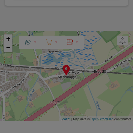
+
−
Leaflet
| Map data ©
OpenStreetMap
contributors