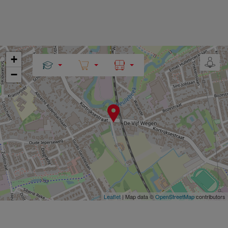
+
−
Leaflet
| Map data ©
OpenStreetMap
contributors