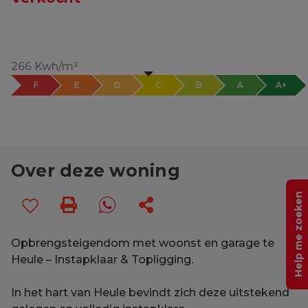
266 Kwh/m²
F
E
D
C
B
A
A+
Over deze woning
Help me zoeken
Opbrengsteigendom met woonst en garage te
Heule – Instapklaar & Topligging.
In het hart van Heule bevindt zich deze uitstekend