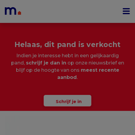
Menu overslaan en naar de inhoud gaan
Helaas, dit pand is verkocht
Indien je interesse hebt in een gelijkaardig
pand,
schrijf je dan in
op onze nieuwsbrief en
blijf op de hoogte van ons
meest recente
aanbod
.
Schrijf je in