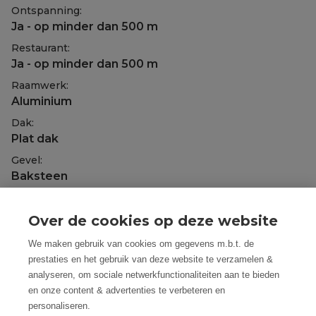
Ontspanning:
Ja - op minder dan 500 m
Restaurant:
Ja - op minder dan 500 m
Raamwerk:
Aluminium
Dak:
Plat dak
Gevel:
Baksteen
Fundering:
Kelder
Over de cookies op deze website
Beglazing:
We maken gebruik van cookies om gegevens m.b.t. de
Dubbel, Hoogrendementsglas
prestaties en het gebruik van deze website te verzamelen &
Elektriciteit:
analyseren, om sociale netwerkfunctionaliteiten aan te bieden
Conform
en onze content & advertenties te verbeteren en
personaliseren.
Verwarming: