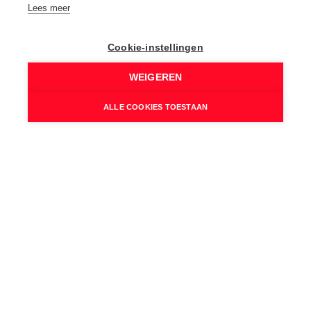
Lees meer
Condensatieketel, Aardgas
Verwarmd water:
Condensatieketel, Gas, Elektrische boiler
Cookie-instellingen
Isolatie:
WEIGEREN
Dakisolatie
Airco:
ALLE COOKIES TOESTAAN
Ja
Internet:
Ja
Rookdetector:
Ja
Zonnepanelen:
Ja - 30
Wettelijke gegevens
Niet geïndexeerd K.I.: