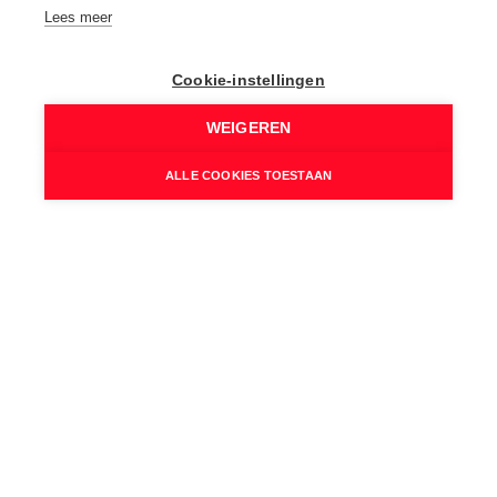
Elektriciteit:
Lees meer
Conform
Verwarming:
Cookie-instellingen
Vloerverw. geheel, Warmtepomp, Elektriciteit
WEIGEREN
Verwarmd water:
Warmtepomp
ALLE COOKIES TOESTAAN
Isolatie:
Dakisolatie, Vloerisolatie
Mech. ventilatie :
Ja
Wettelijke gegevens
Niet geïndexeerd K.I.:
€ 290
Kadastrale benaming:
Huis