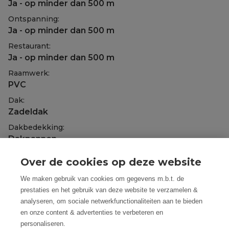
Ja - op minder dan 500 m
Ontspanning:
Ja - op minder dan 500 m
Restaurant:
Ja - op minder dan 500 m
Raamwerk:
PVC
Dak:
Zadeldak
Dakbedekking:
Dakpannen
Gevel:
Over de cookies op deze website
Baksteen
We maken gebruik van cookies om gegevens m.b.t. de
Fundering:
prestaties en het gebruik van deze website te verzamelen &
In volle grond
analyseren, om sociale netwerkfunctionaliteiten aan te bieden
Beglazing:
en onze content & advertenties te verbeteren en
Dubbel
personaliseren.