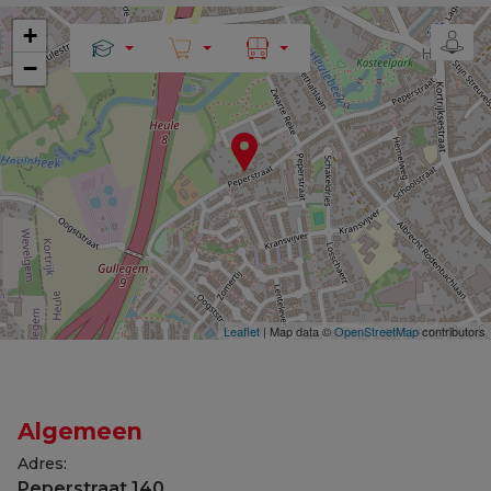
+
−
Leaflet
| Map data ©
OpenStreetMap
contributors
Algemeen
Adres:
Peperstraat 140