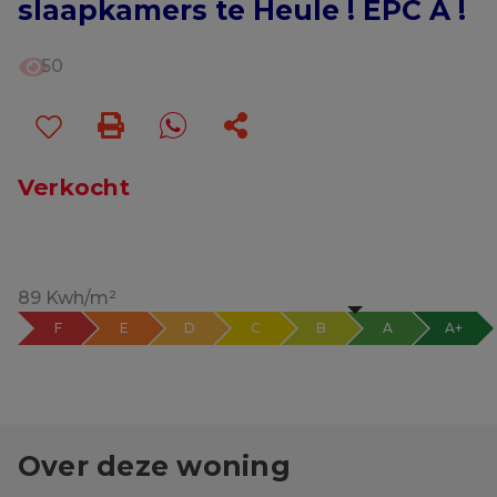
slaapkamers te Heule ! EPC A !
50
Verkocht
89 Kwh/m²
F
E
D
C
B
A
A+
Over deze woning