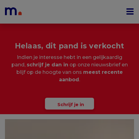
Menu overslaan en naar de inhoud gaan
Helaas, dit pand is verkocht
Indien je interesse hebt in een gelijkaardig
pand,
schrijf je dan in
op onze nieuwsbrief en
blijf op de hoogte van ons
meest recente
aanbod
.
Schrijf je in