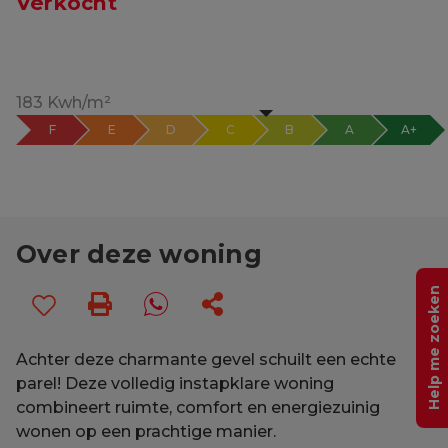
Verkocht
183 Kwh/m²
F
E
D
C
B
A
A+
Over deze woning
Help me zoeken
Achter deze charmante gevel schuilt een echte
parel! Deze volledig instapklare woning
combineert ruimte, comfort en energiezuinig
wonen op een prachtige manier.