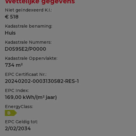
Wettelijke gegevens
Niet geïndexeerd K.I.:
€ 518
Kadastrale benaming:
Huis
Kadastrale Nummers:
D0595E2/P0000
Kadastrale Oppervlakte:
734 m²
EPC Certificaat Nr.:
20240202-0003130582-RES-1
EPC Index:
169,00 kWh/(m² jaar)
EnergyClass:
B
EPC Geldig tot:
2/02/2034