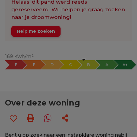
Helaas, dit pand werd reeds
gereserveerd. Wij helpen je graag zoeken
naar je droomwoning!
Help me zoeken
169 Kwh/m²
F
E
D
C
B
A
A+
Over deze woning
Bent u op zoek naar een instapklare woning nabij