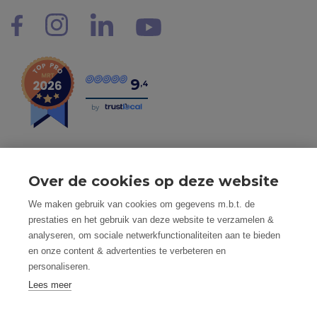
9
,4
by
Over de cookies op deze website
Tel: 056 190 100 - Mail: info@mvastgoed.be
We maken gebruik van cookies om gegevens m.b.t. de
Mindset Real Estate bv - BTW: BE0634994563 -
prestaties en het gebruik van deze website te verzamelen &
Nacecode 68.100 - Maatschap. Zetel: Heuleplaats 16, 8501
analyseren, om sociale netwerkfunctionaliteiten aan te bieden
Heule (Kortrijk)
en onze content & advertenties te verbeteren en
Toezichthoudende autoriteit: Beroepsinstituut van
personaliseren.
Vastgoedmakelaars, Luxemburgstraat 16 B te 1000
Brussel
Lees meer
Vastgoedmakelaar-bemiddelaar - BIV nummer: 508.125 -
Land van toekenning is België