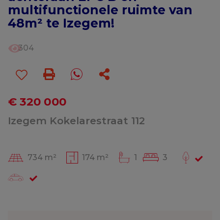
multifunctionele ruimte van
48m² te Izegem!
304
€ 320 000
Izegem Kokelarestraat 112
734 m²
174 m²
1
3