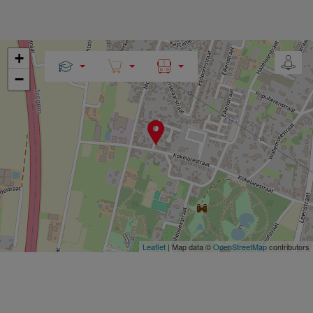
+
−
Leaflet
| Map data ©
OpenStreetMap
contributors