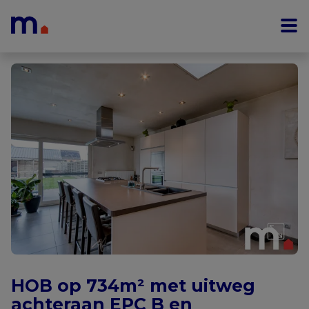
Menu overslaan en naar de inhoud gaan
HOB op 734m² met uitweg
achteraan EPC B en