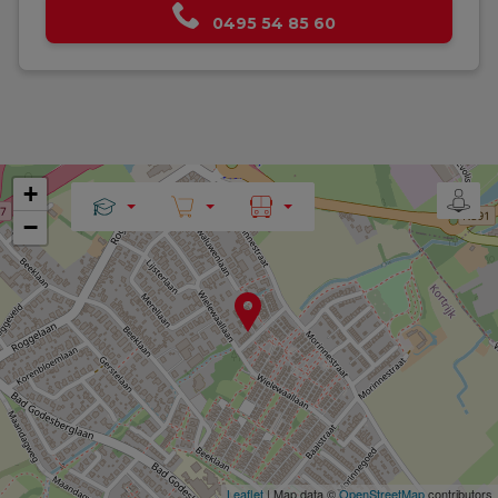
0495 54 85 60
+
−
Leaflet
| Map data ©
OpenStreetMap
contributors