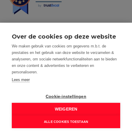
by
Over de cookies op deze website
Tel: 056 190 100 - Mail: info@mvastgoed.be
We maken gebruik van cookies om gegevens m.b.t. de
Mindset Real Estate bv - BTW: BE0634994563 -
prestaties en het gebruik van deze website te verzamelen &
Nacecode 68.100 - Maatschap. Zetel: Heuleplaats 16, 8501
analyseren, om sociale netwerkfunctionaliteiten aan te bieden
Heule (Kortrijk)
en onze content & advertenties te verbeteren en
Toezichthoudende autoriteit: Beroepsinstituut van
personaliseren.
Vastgoedmakelaars, Luxemburgstraat 16 B te 1000
Brussel
Lees meer
Vastgoedmakelaar-bemiddelaar - BIV nummer: 508.125 -
Land van toekenning is België
Cookie-instellingen
BIV Polisnummer 730.390.160 AXA Belgium
M Vastgoed is onderworpen aan de deontologische code
WEIGEREN
van het BIV: www.biv.be/plichtenleer
© 2026 M VASTGOED - HEULE |
Developed by Zabun
|
ALLE COOKIES TOESTAAN
Disclaimer
|
Privacy policy
|
Cookie policy