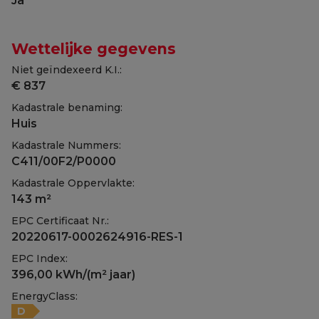
Ja
Wettelijke gegevens
Niet geïndexeerd K.I.:
€ 837
Kadastrale benaming:
Huis
Kadastrale Nummers:
C411/00F2/P0000
Kadastrale Oppervlakte:
143 m²
EPC Certificaat Nr.:
20220617-0002624916-RES-1
EPC Index:
396,00 kWh/(m² jaar)
EnergyClass:
D