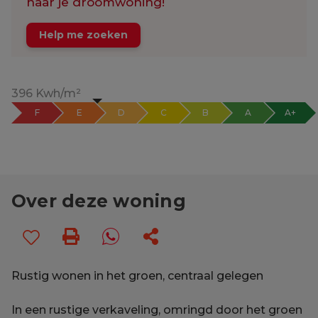
naar je droomwoning!
Help me zoeken
396 Kwh/m²
F
E
D
C
B
A
A+
Over deze woning
Rustig wonen in het groen, centraal gelegen
In een rustige verkaveling, omringd door het groen