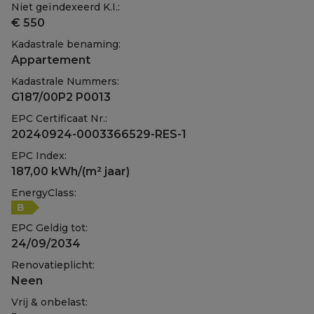
Niet geïndexeerd K.I.:
€ 550
Kadastrale benaming:
Appartement
Kadastrale Nummers:
G187/00P2 P0013
EPC Certificaat Nr.:
20240924-0003366529-RES-1
EPC Index:
187,00 kWh/(m² jaar)
EnergyClass:
B
EPC Geldig tot:
24/09/2034
Renovatieplicht:
Neen
Vrij & onbelast: