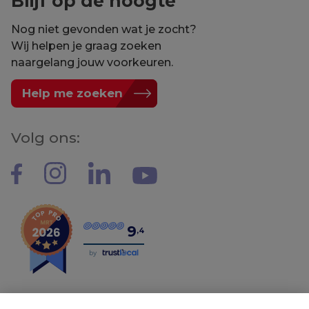
Blijf op de hoogte
Nog niet gevonden wat je zocht?
Wij helpen je graag zoeken
naargelang jouw voorkeuren.
Help me zoeken
Volg ons:
9
,4
by