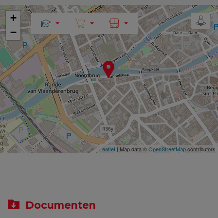
+
−
Leaflet
| Map data ©
OpenStreetMap
contributors
Documenten