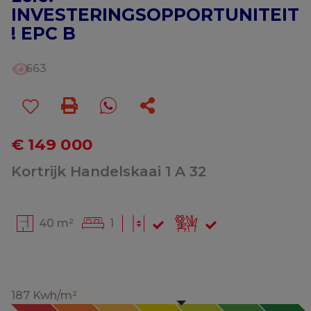
INVESTERINGSOPPORTUNITEIT
! EPC B
663
€ 149 000
Kortrijk Handelskaai 1 A 32
40 m²
1
187 Kwh/m²