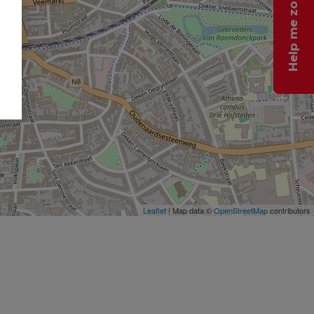
Help me zoeken
Leaflet
| Map data ©
OpenStreetMap
contributors