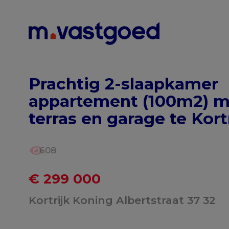
Menu overslaan en naar de inhoud gaan
Prachtig 2-slaapkamer
appartement (100m2) m
terras en garage te Kortr
608
€ 299 000
Kortrijk Koning Albertstraat 37 32