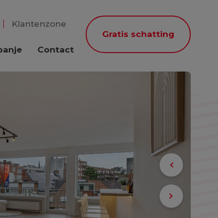
Klantenzone
Gratis schatting
panje
Contact
Previous
Next