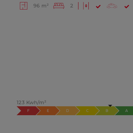
96 m²
2
123 Kwh/m²
F
E
D
C
B
A