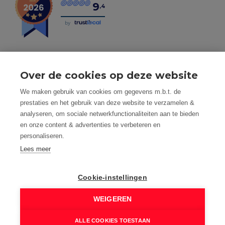
9
,4
by
Over de cookies op deze website
Tel: 056 190 100 - Mail: info@mvastgoed.be
We maken gebruik van cookies om gegevens m.b.t. de
Mindset Real Estate bv - BTW: BE0634994563 -
prestaties en het gebruik van deze website te verzamelen &
Nacecode 68.100 - Maatschap. Zetel: Heuleplaats 16, 8501
analyseren, om sociale netwerkfunctionaliteiten aan te bieden
Heule (Kortrijk)
en onze content & advertenties te verbeteren en
Toezichthoudende autoriteit: Beroepsinstituut van
personaliseren.
Vastgoedmakelaars, Luxemburgstraat 16 B te 1000
Brussel
Lees meer
Vastgoedmakelaar-bemiddelaar - BIV nummer: 508.125 -
Land van toekenning is België
Cookie-instellingen
BIV Polisnummer 730.390.160 AXA Belgium
M Vastgoed is onderworpen aan de deontologische code
WEIGEREN
van het BIV: www.biv.be/plichtenleer
© 2026 M VASTGOED - HEULE |
Developed by Zabun
|
ALLE COOKIES TOESTAAN
Disclaimer
|
Privacy policy
|
Cookie policy