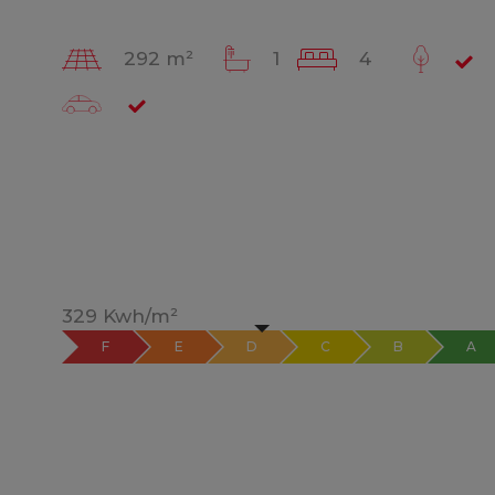
292 m²
1
4
329 Kwh/m²
F
E
D
C
B
A