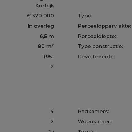
Kortrijk
€ 320.000
Type:
In overleg
Perceeloppervlakte:
6,5 m
Perceeldiepte:
80 m²
Type constructie:
1951
Gevelbreedte:
2
4
Badkamers:
2
Woonkamer:
Ja
Terras: