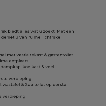
ijk biedt alles wat u zoekt! Met een
eniet u van ruime, lichtrijke
l met vestiairekast & gastentoilet
uime eetplaats
dampkap, koelkast & veel
ste verdieping
astafel & 2de toilet op eerste
 verdieping