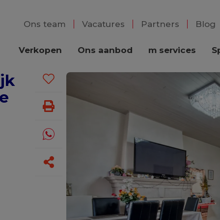
Ons team
Vacatures
Partners
Blog
Verkopen
Ons aanbod
m services
S
jk
e