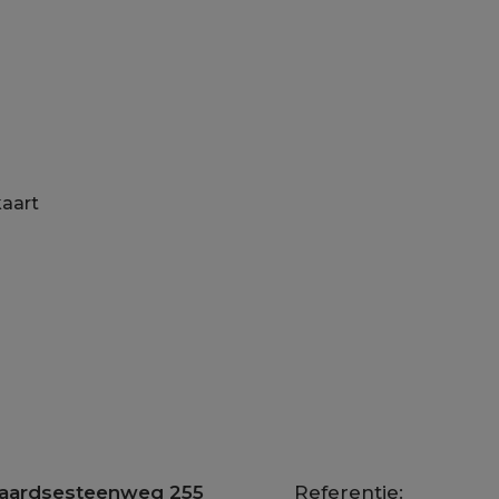
kaart
aardsesteenweg 255
Referentie: