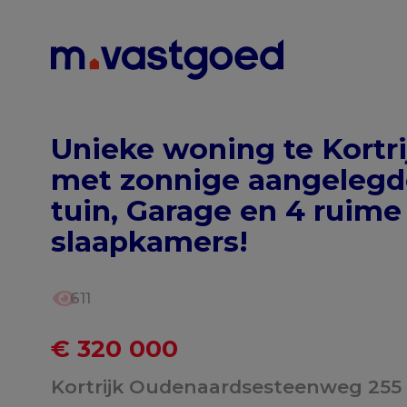
Menu overslaan en naar de inhoud gaan
Unieke woning te Kortri
met zonnige aangelegd
tuin, Garage en 4 ruime
slaapkamers!
611
€ 320 000
Kortrijk Oudenaardsesteenweg 255