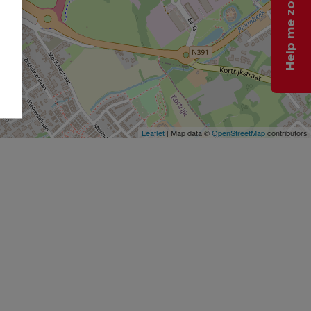
Help me zoeken
Leaflet
| Map data ©
OpenStreetMap
contributors