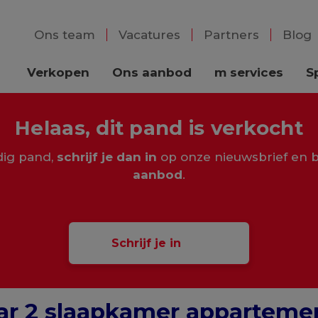
Ons team
Vacatures
Partners
Blog
Verkopen
Ons aanbod
m services
S
Helaas, dit pand is verkocht
rdig pand,
schrijf je dan in
op onze nieuwsbrief en b
aanbod
.
Schrijf je in
ar 2 slaapkamer appartemen