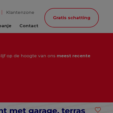
Klantenzone
Gratis schatting
panje
Contact
lijf op de hoogte van ons
meest recente
t met garage, terras