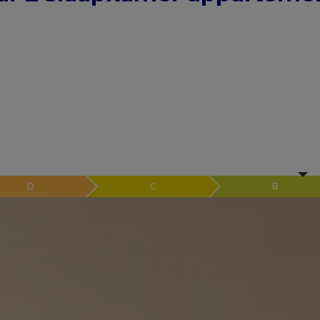
D
C
B