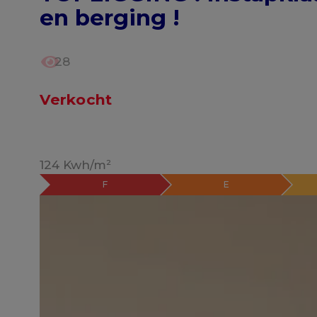
en berging !
28
Verkocht
124 Kwh/m²
F
E