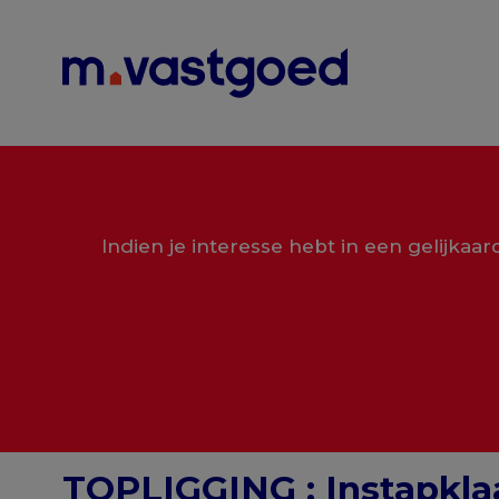
Menu overslaan en naar de inhoud gaan
Indien je interesse hebt in een gelijkaa
TOPLIGGING : Instapkla