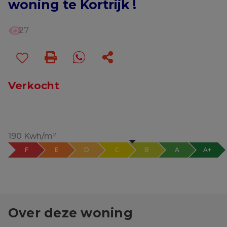
woning te Kortrijk !
27
Verkocht
190 Kwh/m²
F
E
D
C
B
A
A+
Over deze woning