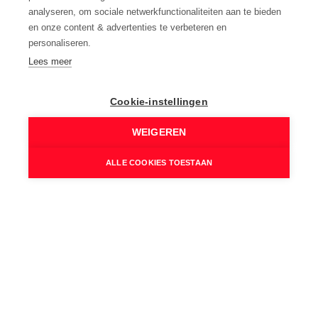
analyseren, om sociale netwerkfunctionaliteiten aan te bieden
Elektriciteit:
en onze content & advertenties te verbeteren en
Conform
personaliseren.
Verwarming:
Lees meer
Condensatieketel, Aardgas
Verwarmd water:
Cookie-instellingen
Condensatieketel
WEIGEREN
Isolatie:
Dakisolatie, Vloerisolatie
ALLE COOKIES TOESTAAN
Internet:
Ja
Rolluiken:
Ja
Kabel:
Ja
Rookdetector:
Ja