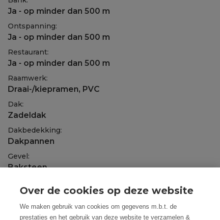
Bank:
Ja - op minder dan 500 m
Ontspanning:
Ja - op minder dan 500 m
Restaurant:
Ja - op minder dan 500 m
Raamwerk:
Draai-/kiepramen, PVC
Dak:
Zadeldak
Dakbedekking:
Dakpannen
Gevel:
Baksteen
Fundering:
Over de cookies op deze website
Kelder
We maken gebruik van cookies om gegevens m.b.t. de
Beglazing:
prestaties en het gebruik van deze website te verzamelen &
Dubbel