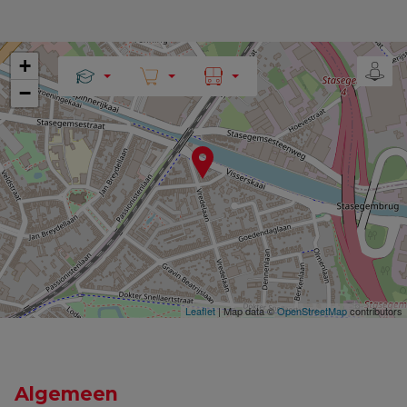
+
−
Leaflet
| Map data ©
OpenStreetMap
contributors
Algemeen