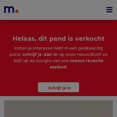
Menu overslaan en naar de inhoud gaan
Helaas, dit pand is verkocht
Indien je interesse hebt in een gelijkaardig
pand,
schrijf je dan in
op onze nieuwsbrief en
blijf op de hoogte van ons
meest recente
aanbod
.
Schrijf je in