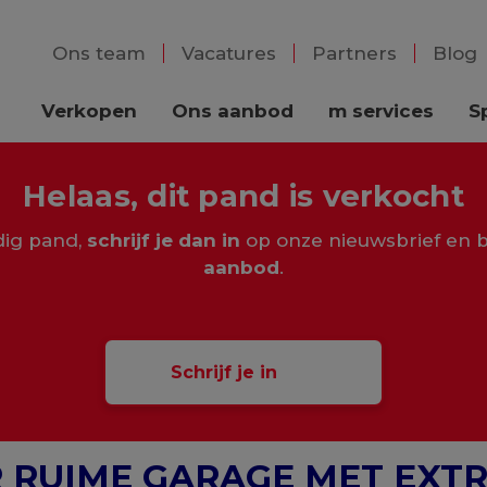
Ons team
Vacatures
Partners
Blog
Verkopen
Ons aanbod
m services
S
Helaas, dit pand is verkocht
rdig pand,
schrijf je dan in
op onze nieuwsbrief en b
aanbod
.
Schrijf je in
R RUIME GARAGE MET EXTR