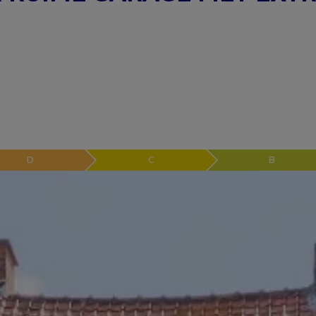
D
C
B