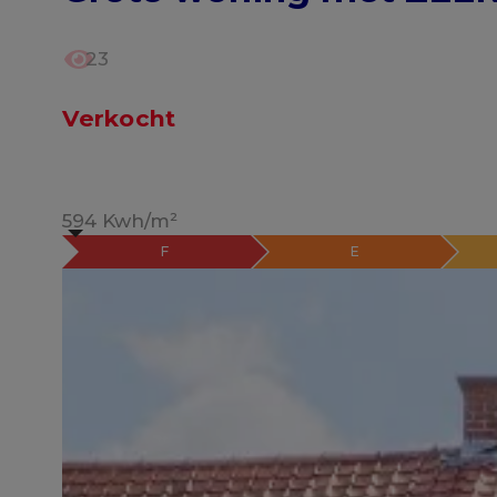
23
Verkocht
594 Kwh/m²
F
E