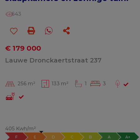
643
€ 179 000
Lauwe Dronckaertstraat 237
256 m²
133 m²
1
3
405 Kwh/m²
F
E
D
C
B
A
A+