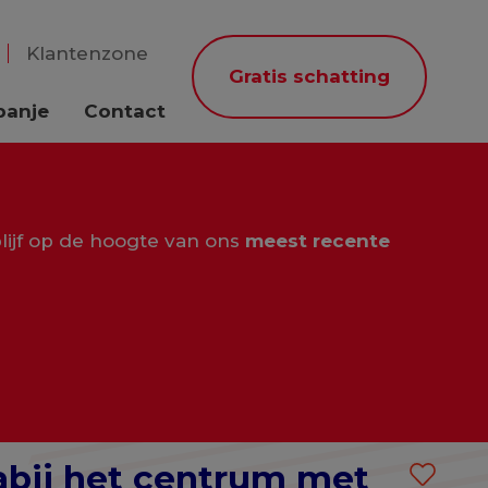
Klantenzone
Gratis schatting
panje
Contact
lijf op de hoogte van ons
meest recente
abij het centrum met