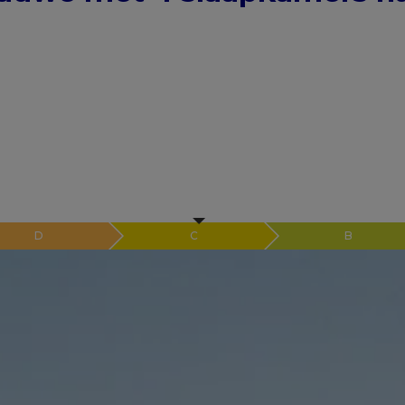
D
C
B