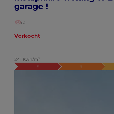
garage !
40
Verkocht
241 Kwh/m²
F
E