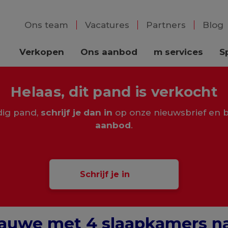
Ons team
Vacatures
Partners
Blog
Verkopen
Ons aanbod
m services
S
Helaas, dit pand is verkocht
rdig pand,
schrijf je dan in
op onze nieuwsbrief en b
aanbod
.
Schrijf je in
Lauwe met 4 slaapkamers n