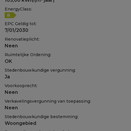
103,00 kWh/(m² jaar)
EnergyClass:
B
EPC Geldig tot:
7/01/2030
Renovatieplicht:
Neen
Ruimtelijke Ordening:
OK
Stedenbouwkundige vergunning:
Ja
Voorkooprecht:
Neen
Verkavelingsvergunning van toepassing:
Neen
Stedenbouwkundige bestemming:
Woongebied