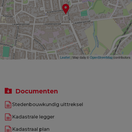
Leaflet
| Map data ©
OpenStreetMap
contributors
Documenten
Stedenbouwkundig uittreksel
Kadastrale legger
Kadastraal plan