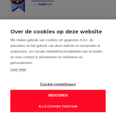
by
Over de cookies op deze website
Tel: 056 190 100 - Mail: info@mvastgoed.be
We maken gebruik van cookies om gegevens m.b.t. de
Mindset Real Estate bv - BTW: BE0634994563 -
prestaties en het gebruik van deze website te verzamelen &
Nacecode 68.100 - Maatschap. Zetel: Heuleplaats 16, 8501
analyseren, om sociale netwerkfunctionaliteiten aan te bieden
Heule (Kortrijk)
en onze content & advertenties te verbeteren en
Toezichthoudende autoriteit: Beroepsinstituut van
personaliseren.
Vastgoedmakelaars, Luxemburgstraat 16 B te 1000
Brussel
Lees meer
Vastgoedmakelaar-bemiddelaar - BIV nummer: 508.125 -
Land van toekenning is België
Cookie-instellingen
BIV Polisnummer 730.390.160 AXA Belgium
M Vastgoed is onderworpen aan de deontologische code
WEIGEREN
van het BIV: www.biv.be/plichtenleer
© 2026 M VASTGOED - HEULE |
Developed by Zabun
|
ALLE COOKIES TOESTAAN
Disclaimer
|
Privacy policy
|
Cookie policy