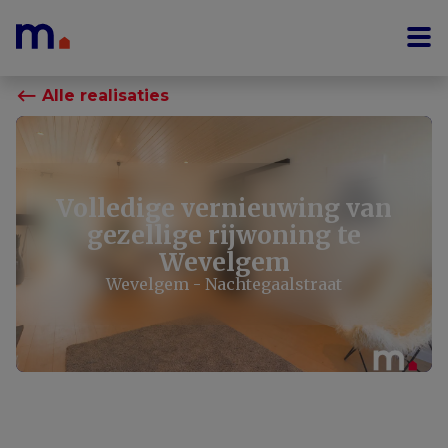
Menu overslaan en naar de inhoud gaan
⟵
Alle realisaties
Volledige vernieuwing van
gezellige rijwoning te
Wevelgem
Wevelgem - Nachtegaalstraat