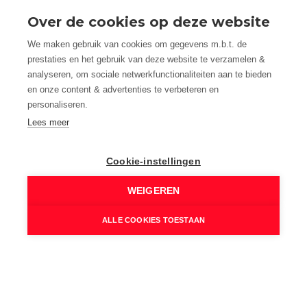
Fundering:
Over de cookies op deze website
In volle grond
We maken gebruik van cookies om gegevens m.b.t. de
Beglazing:
prestaties en het gebruik van deze website te verzamelen &
Hoogrendementsglas
analyseren, om sociale netwerkfunctionaliteiten aan te bieden
Elektriciteit:
en onze content & advertenties te verbeteren en
Conform
personaliseren.
Verwarming:
Lees meer
Hoogrendementsketel, Aardgas
Verwarmd water:
Cookie-instellingen
Condensatieketel
Isolatie:
WEIGEREN
Volledig geïsoleerd
ALLE COOKIES TOESTAAN
Internet:
Ja
Kabel:
Ja