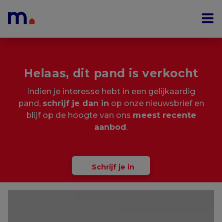
Menu overslaan en naar de inhoud gaan
Helaas, dit pand is verkocht
Indien je interesse hebt in een gelijkaardig
pand,
schrijf je dan in
op onze nieuwsbrief en
blijf op de hoogte van ons
meest recente
aanbod
.
Schrijf je in