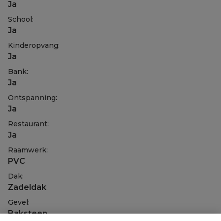
Ja
School:
Ja
Kinderopvang:
Ja
Bank:
Ja
Ontspanning:
Ja
Restaurant:
Ja
Raamwerk:
PVC
Dak:
Zadeldak
Gevel:
Baksteen