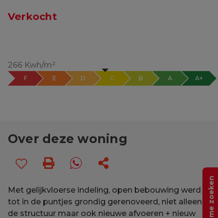
Verkocht
266 Kwh/m²
F
E
D
C
B
A
A+
Over deze woning
Help me zoeken
Met gelijkvloerse indeling, open bebouwing werd
tot in de puntjes grondig gerenoveerd, niet alleen
de structuur maar ook nieuwe afvoeren + nieuw