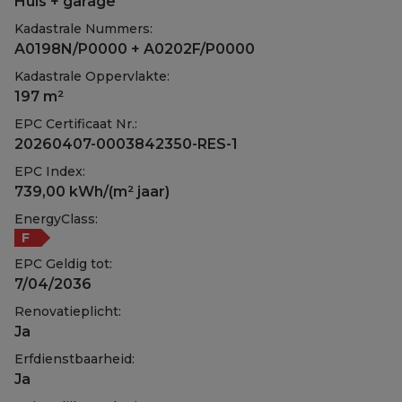
Huis + garage
Kadastrale Nummers:
A0198N/P0000 + A0202F/P0000
Kadastrale Oppervlakte:
197 m²
EPC Certificaat Nr.:
20260407-0003842350-RES-1
EPC Index:
739,00 kWh/(m² jaar)
EnergyClass:
F
EPC Geldig tot:
7/04/2036
Renovatieplicht:
Ja
Erfdienstbaarheid:
Ja