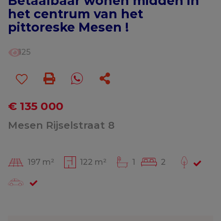
Betaalbaar wonen midden in
het centrum van het
pittoreske Mesen !
125
€ 135 000
Mesen Rijselstraat 8
197 m²
122 m²
1
2