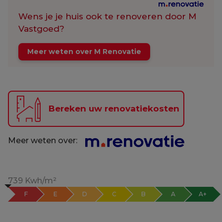
Wens je je huis ook te renoveren door M
Vastgoed?
Meer weten over M Renovatie
Bereken uw renovatiekosten
Meer weten over:
739 Kwh/m²
F
E
D
C
B
A
A+