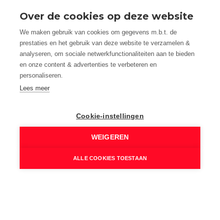
Beglazing:
Over de cookies op deze website
Dubbel
Verwarming:
We maken gebruik van cookies om gegevens m.b.t. de
Pelletkachel
prestaties en het gebruik van deze website te verzamelen &
analyseren, om sociale netwerkfunctionaliteiten aan te bieden
en onze content & advertenties te verbeteren en
Wettelijke gegevens
personaliseren.
Lees meer
Niet geïndexeerd K.I.:
€ 480
Kadastrale benaming:
Cookie-instellingen
Vakantieverblijf
WEIGEREN
Kadastrale Nummers:
B0267/00A004/P0000
ALLE COOKIES TOESTAAN
Kadastrale Oppervlakte:
194 m²
EPC Certificaat Nr.:
20231031-0002621419-RES-3
EPC Index: