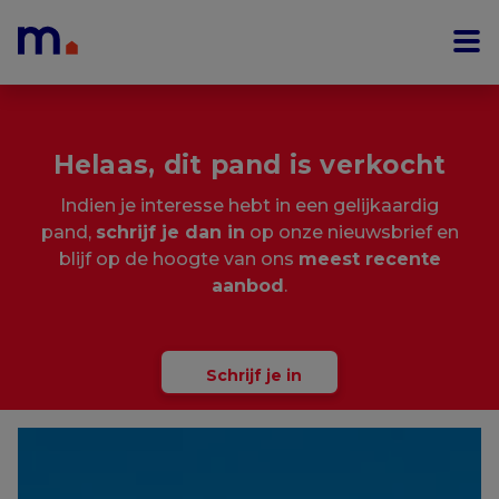
Menu overslaan en naar de inhoud gaan
Helaas, dit pand is verkocht
Indien je interesse hebt in een gelijkaardig
pand,
schrijf je dan in
op onze nieuwsbrief en
blijf op de hoogte van ons
meest recente
aanbod
.
Schrijf je in