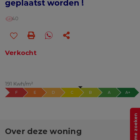
geplaatst worden !
40
Verkocht
191 Kwh/m²
F
E
D
C
B
A
A+
Help me zoeken
Over deze woning