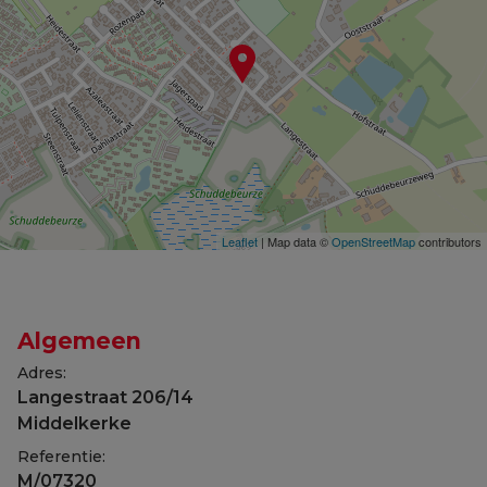
Leaflet
| Map data ©
OpenStreetMap
contributors
Algemeen
Adres:
Langestraat 206/14
Middelkerke
Referentie:
M/07320