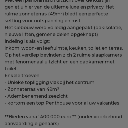
Met een panoramisch uitzicht over de kustlijn
geniet u hier van de ultieme luxe en privacy. Het
ruime zonneterras (49m²) biedt een perfecte
setting voor ontspanning en rust.
Het Gebouw werd volledig aangepakt (dakisolatie,
nieuwe liften, gemene delen opgeknapt)
Indeling is als volgt:
inkom, woon-en leefruimte, keuken, toilet en terras.
Op het verdiep bevinden zich 2 ruime slaapkamers
met fenomenaal uitzicht en een badkamer met
toilet.
Enkele troeven:
- Unieke topligging vlakbij het centrum
- Zonneterras van 49m²
- Adembenemend zeezicht
- kortom een top Penthouse voor al uw vakanties.
**Bieden vanaf 400.000 euro.** (onder voorbehoud
aanvaarding eigenaars)