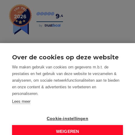
9
,4
by
Over de cookies op deze website
Tel: 056 190 100 - Mail: info@mvastgoed.be
We maken gebruik van cookies om gegevens m.b.t. de
Mindset Real Estate bv - BTW: BE0634994563 -
prestaties en het gebruik van deze website te verzamelen &
Nacecode 68.100 - Maatschap. Zetel: Heuleplaats 16, 8501
analyseren, om sociale netwerkfunctionaliteiten aan te bieden
Heule (Kortrijk)
en onze content & advertenties te verbeteren en
Toezichthoudende autoriteit: Beroepsinstituut van
personaliseren.
Vastgoedmakelaars, Luxemburgstraat 16 B te 1000
Brussel
Lees meer
Vastgoedmakelaar-bemiddelaar - BIV nummer: 508.125 -
Land van toekenning is België
Cookie-instellingen
BIV Polisnummer 730.390.160 AXA Belgium
M Vastgoed is onderworpen aan de deontologische code
WEIGEREN
van het BIV: www.biv.be/plichtenleer