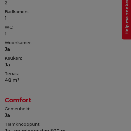
Help me zoeken
2
Badkamers:
1
WC:
1
Woonkamer:
Ja
Keuken:
Ja
Terras:
48 m²
Comfort
Gemeubeld:
Ja
Tramknooppunt:
Ja - op minder dan 500 m