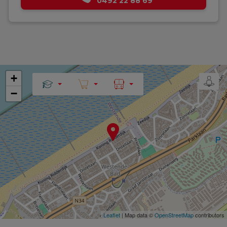
0492 22 88 69
+
−
Leaflet
| Map data ©
OpenStreetMap
contributors