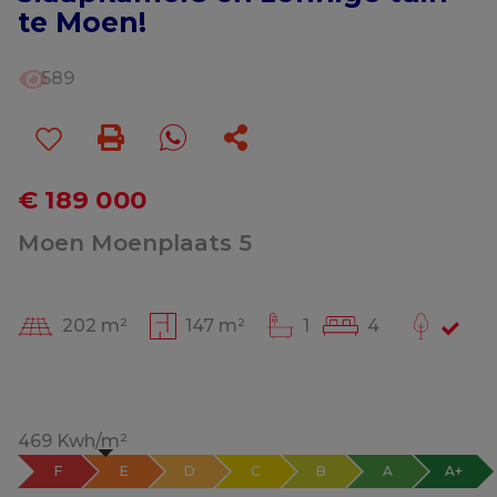
te Moen!
589
€ 189 000
Moen Moenplaats 5
202 m²
147 m²
1
4
469 Kwh/m²
F
E
D
C
B
A
A+