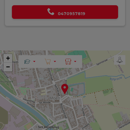
0470957819
+
−