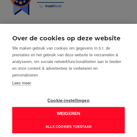
by
Over de cookies op deze website
Tel: 056 190 100 - Mail: info@mvastgoed.be
We maken gebruik van cookies om gegevens m.b.t. de
Mindset Real Estate bv - BTW: BE0634994563 -
prestaties en het gebruik van deze website te verzamelen &
Nacecode 68.100 - Maatschap. Zetel: Heuleplaats 16, 8501
analyseren, om sociale netwerkfunctionaliteiten aan te bieden
Heule (Kortrijk)
en onze content & advertenties te verbeteren en
Toezichthoudende autoriteit: Beroepsinstituut van
personaliseren.
Vastgoedmakelaars, Luxemburgstraat 16 B te 1000
Brussel
Lees meer
Vastgoedmakelaar-bemiddelaar - BIV nummer: 508.125 -
Land van toekenning is België
Cookie-instellingen
BIV Polisnummer 730.390.160 AXA Belgium
M Vastgoed is onderworpen aan de deontologische code
WEIGEREN
van het BIV: www.biv.be/plichtenleer
© 2026 M VASTGOED - HEULE |
Developed by Zabun
|
ALLE COOKIES TOESTAAN
Disclaimer
|
Privacy policy
|
Cookie policy