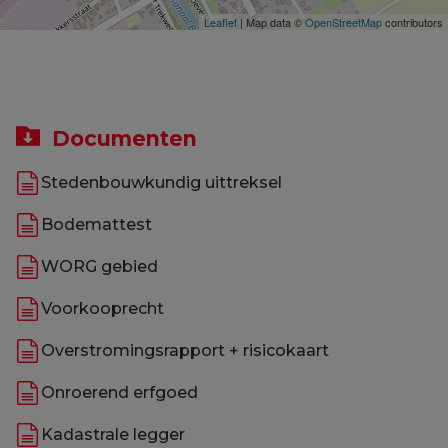
Leaflet
| Map data ©
OpenStreetMap
contributors
Documenten
Stedenbouwkundig uittreksel
Bodemattest
WORG gebied
Voorkooprecht
Overstromingsrapport + risicokaart
Onroerend erfgoed
Kadastrale legger