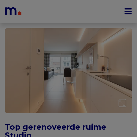
Menu overslaan en naar de inhoud gaan
Top gerenoveerde ruime
Studio