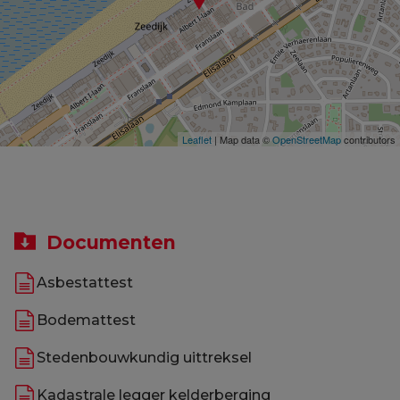
Leaflet
| Map data ©
OpenStreetMap
contributors
Documenten
Asbestattest
Bodemattest
Stedenbouwkundig uittreksel
Kadastrale legger kelderberging