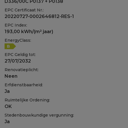
D336/00C P0137 + P0138
EPC Certificaat Nr.:
20220727-0002646812-RES-1
EPC Index:
193,00 kWh/(m² jaar)
EnergyClass:
B
EPC Geldig tot:
27/07/2032
Renovatieplicht:
Neen
Erfdienstbaarheid:
Ja
Ruimtelijke Ordening:
OK
Stedenbouwkundige vergunning:
Ja