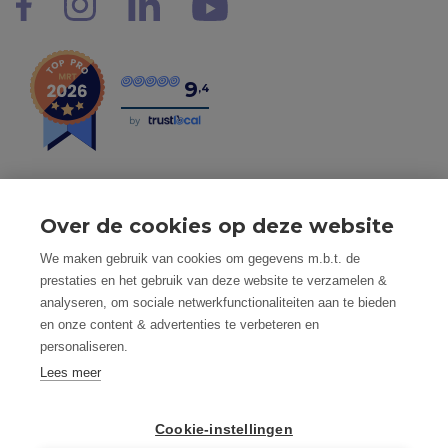
9
,4
by
Over de cookies op deze website
Tel: 056 190 100 - Mail: info@mvastgoed.be
We maken gebruik van cookies om gegevens m.b.t. de
Mindset Real Estate bv - BTW: BE0634994563 -
prestaties en het gebruik van deze website te verzamelen &
Nacecode 68.100 - Maatschap. Zetel: Heuleplaats 16, 8501
analyseren, om sociale netwerkfunctionaliteiten aan te bieden
Heule (Kortrijk)
en onze content & advertenties te verbeteren en
Toezichthoudende autoriteit: Beroepsinstituut van
personaliseren.
Vastgoedmakelaars, Luxemburgstraat 16 B te 1000
Brussel
Lees meer
Vastgoedmakelaar-bemiddelaar - BIV nummer: 508.125 -
Land van toekenning is België
Cookie-instellingen
BIV Polisnummer 730.390.160 AXA Belgium