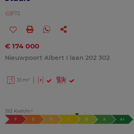
772
€ 174 000
Nieuwpoort Albert I laan 202 302
31 m²
193 Kwh/m²
F
E
D
C
B
A
A+