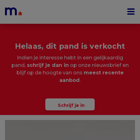
Menu overslaan en naar de inhoud gaan
Helaas, dit pand is verkocht
Indien je interesse hebt in een gelijkaardig
pand,
schrijf je dan in
op onze nieuwsbrief en
blijf op de hoogte van ons
meest recente
aanbod
.
Schrijf je in