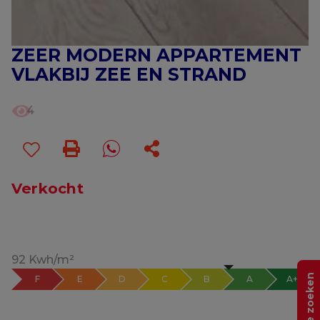
ZEER MODERN APPARTEMENT
VLAKBIJ ZEE EN STRAND
4
Verkocht
92 Kwh/m²
Help me zoeken
F
E
D
C
B
A
A+