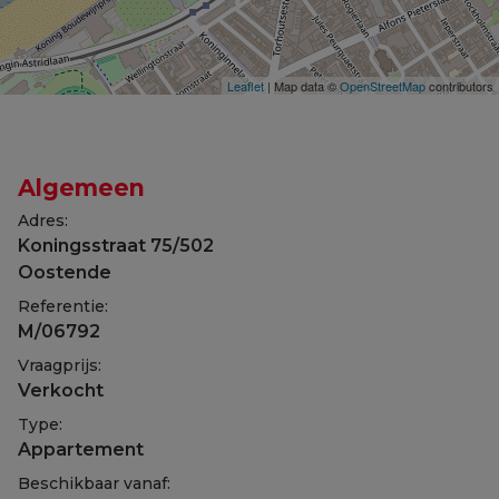
Leaflet
| Map data ©
OpenStreetMap
contributors
Algemeen
Adres:
Koningsstraat 75/502
Oostende
Referentie:
M/06792
Vraagprijs:
Verkocht
Type:
Appartement
Beschikbaar vanaf: