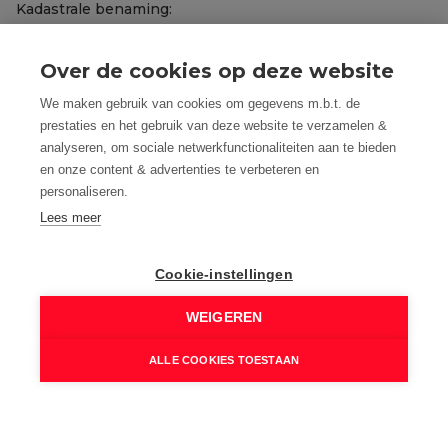
Kadastrale benaming:
Appartement + garage + kelder
Kadastrale Nummers:
Over de cookies op deze website
D176/00L6 P0022 + P0069 + P0070
We maken gebruik van cookies om gegevens m.b.t. de
EPC Certificaat Nr.:
prestaties en het gebruik van deze website te verzamelen &
20230324-0002845894-RES-1
analyseren, om sociale netwerkfunctionaliteiten aan te bieden
EPC Index:
en onze content & advertenties te verbeteren en
92,00 kWh/(m² jaar)
personaliseren.
Lees meer
EnergyClass:
A
EPC Geldig tot:
Cookie-instellingen
24/03/2033
WEIGEREN
Renovatieplicht:
Neen
ALLE COOKIES TOESTAAN
Vrij & onbelast:
Ja
Ruimtelijke Ordening: