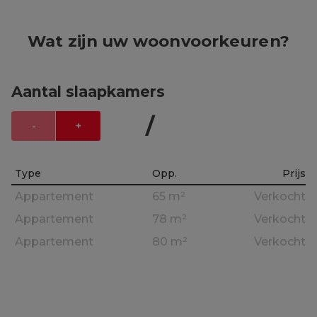
Wat zijn uw woonvoorkeuren?
Aantal slaapkamers
/
-
+
Type
Opp.
Prijs
Appartement
65 m²
Verkocht
Appartement
78 m²
Verkocht
Appartement
80 m²
Verkocht