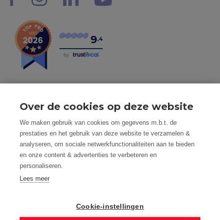
9
,4
by
Over de cookies op deze website
Tel: 056 190 100 - Mail: info@mvastgoed.be
We maken gebruik van cookies om gegevens m.b.t. de
Mindset Real Estate bv - BTW: BE0634994563 -
prestaties en het gebruik van deze website te verzamelen &
Nacecode 68.100 - Maatschap. Zetel: Heuleplaats 16, 8501
analyseren, om sociale netwerkfunctionaliteiten aan te bieden
Heule (Kortrijk)
en onze content & advertenties te verbeteren en
Toezichthoudende autoriteit: Beroepsinstituut van
personaliseren.
Vastgoedmakelaars, Luxemburgstraat 16 B te 1000
Brussel
Lees meer
Vastgoedmakelaar-bemiddelaar - BIV nummer: 508.125 -
Land van toekenning is België
Cookie-instellingen
BIV Polisnummer 730.390.160 AXA Belgium
M Vastgoed is onderworpen aan de deontologische code