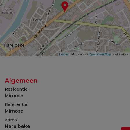
Leaflet
| Map data ©
OpenStreetMap
contributors
Algemeen
Residentie:
Mimosa
Referentie:
Mimosa
Adres:
Harelbeke