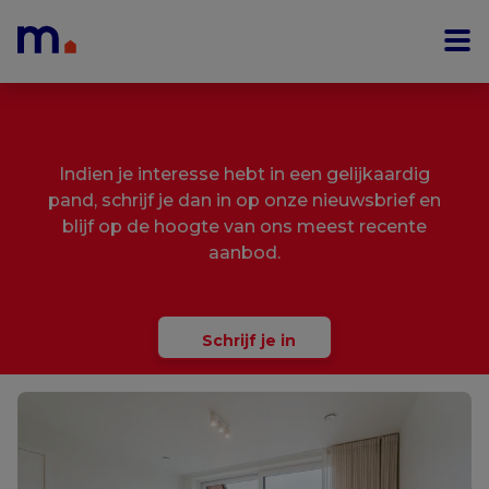
Menu overslaan en naar de inhoud gaan
Indien je interesse hebt in een gelijkaardig
pand, schrijf je dan in op onze nieuwsbrief en
blijf op de hoogte van ons meest recente
aanbod.
Schrijf je in